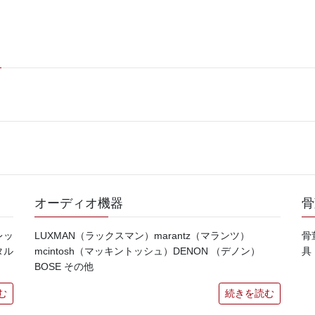
オーディオ機器
骨
レッ
LUXMAN（ラックスマン）marantz（マランツ）
骨
タル
mcintosh（マッキントッシュ）DENON （デノン）
具
BOSE その他
む
続きを読む