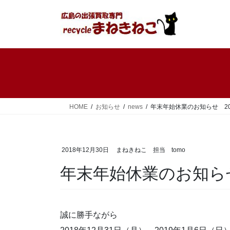
コ
ナ
ン
ビ
テ
ゲ
ン
ー
ツ
シ
へ
ョ
ス
ン
キ
に
ッ
移
HOME
お知らせ
news
年末年始休業のお知らせ 201
プ
動
2018年12月30日
まねきねこ 担当 tomo
年末年始休業のお知らせ 
誠に勝手ながら