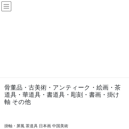
コ
ナ
ン
ビ
テ
ゲ
ン
ー
古美術品・骨董品の買取
ツ
シ
へ
ョ
ス
ン
HOME
買取品目
古美術品・骨董品の買取
キ
に
ッ
移
プ
動
◆古美術品・骨董品◆
骨董品・古美術・アンティーク・絵画・茶
道具・華道具・書道具・彫刻・書画・掛け
軸 その他
掛軸・屏風 茶道具 日本画 中国美術