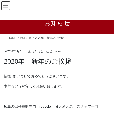
コ
ナ
ン
ビ
テ
ゲ
ン
ー
お知らせ
ツ
シ
へ
ョ
ス
ン
HOME
お知らせ
2020年 新年のご挨拶
キ
に
ッ
移
プ
動
2020年1月4日
まねきねこ 担当 tomo
2020年 新年のご挨拶
皆様 あけましておめでとうございます。
本年もどうぞ宜しくお願い致します。
広島の出張買取専門 recycle まねきねこ スタッフ一同