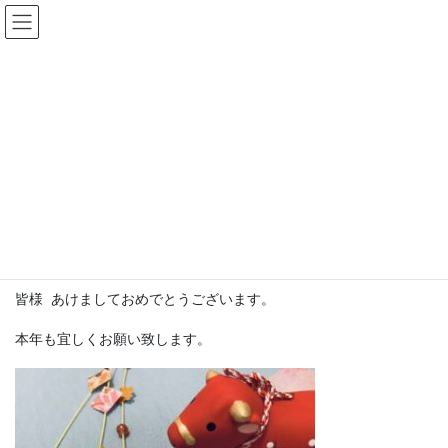
コ
ナ
ン
ビ
テ
ゲ
ン
ー
お知らせ
ツ
シ
へ
ョ
ス
ン
HOME
お知らせ
2021年 新年のご挨拶
キ
に
ッ
移
プ
動
2021年1月3日
まねきねこ 担当 tomo
2021年 新年のご挨拶
皆様 あけましておめでとうございます。
本年も宜しくお願い致します。