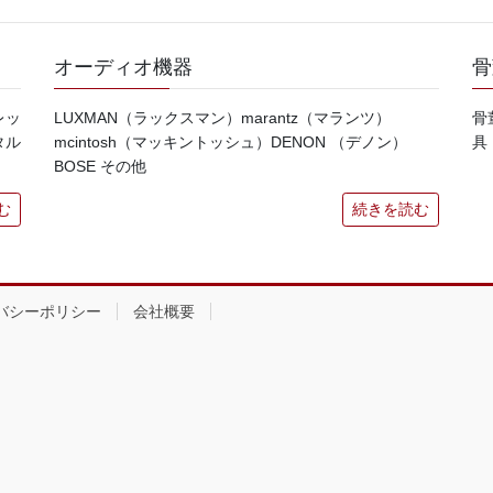
オーディオ機器
骨
レッ
LUXMAN（ラックスマン）marantz（マランツ）
骨
タル
mcintosh（マッキントッシュ）DENON （デノン）
具
BOSE その他
む
続きを読む
バシーポリシー
会社概要