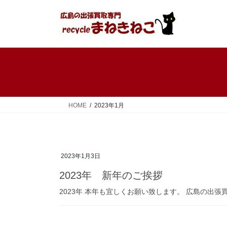
コ
ナ
ン
ビ
テ
ゲ
ン
ー
ツ
シ
へ
ョ
ス
ン
キ
に
ッ
移
HOME
2023年1月
プ
動
2023年1月3日
2023年 新年のご挨拶
2023年 本年も宜しくお願い致します。 広島の出張買